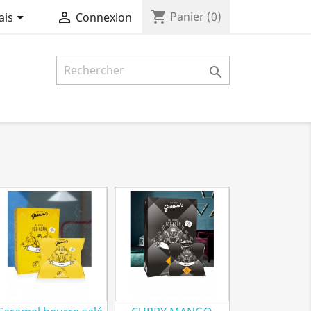
shopping_cart


Panier
(0)
ais
Connexion
