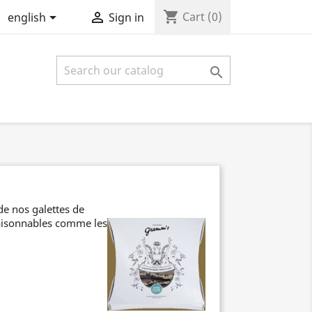
shopping_cart


Cart
(0)
english
Sign in

de nos galettes de
raisonnables comme les