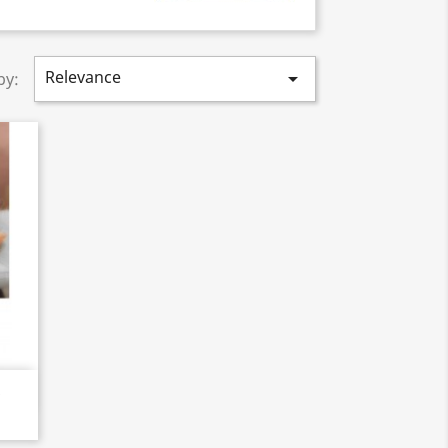
Relevance

by:
s