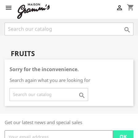
shopping_cart



FRUITS
Sorry for the inconvenience.
Search again what you are looking for

Get our latest news and special sales