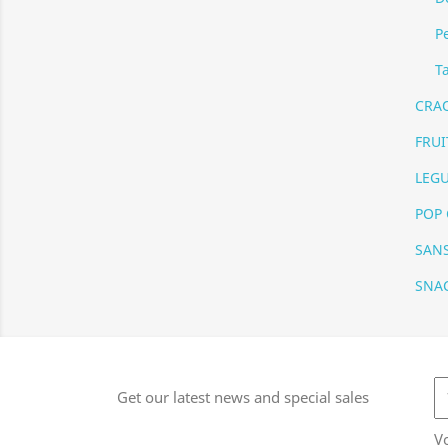
P
T
CRA
FRUI
LEG
POP
SANS
SNA
Get our latest news and special sales
V